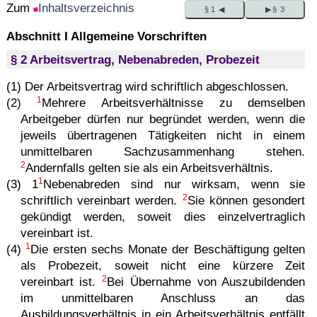
Zum
Inhaltsverzeichnis
§ 1 ◀
▶ § 3
Abschnitt I Allgemeine Vorschriften
§ 2 Arbeitsvertrag, Nebenabreden, Probezeit
(1) Der Arbeitsvertrag wird schriftlich abgeschlossen.
1
(2)
Mehrere Arbeitsverhältnisse zu demselben
Arbeitgeber dürfen nur begründet werden, wenn die
jeweils übertragenen Tätigkeiten nicht in einem
unmittelbaren Sachzusammenhang stehen.
2
Andernfalls gelten sie als ein Arbeitsverhältnis.
1
(3) 1
Nebenabreden sind nur wirksam, wenn sie
2
schriftlich vereinbart werden.
Sie können gesondert
gekündigt werden, soweit dies einzelvertraglich
vereinbart ist.
1
(4)
Die ersten sechs Monate der Beschäftigung gelten
als Probezeit, soweit nicht eine kürzere Zeit
2
vereinbart ist.
Bei Übernahme von Auszubildenden
im unmittelbaren Anschluss an das
Ausbildungsverhältnis in ein Arbeitsverhältnis entfällt