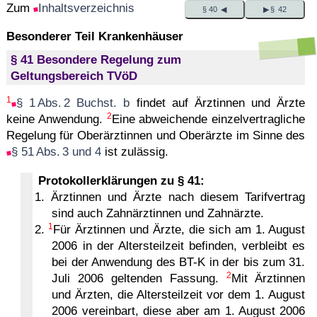
Zum
Inhaltsverzeichnis
§ 40 ◀
▶ § 42
Besonderer Teil Krankenhäuser
§ 41 Besondere Regelung zum
Geltungsbereich TVöD
1
§ 1 Abs. 2 Buchst. b
findet auf Ärztinnen und Ärzte
2
keine Anwendung.
Eine abweichende einzelvertragliche
Regelung für Oberärztinnen und Oberärzte im Sinne des
§ 51 Abs. 3 und 4
ist zulässig.
Protokollerklärungen zu § 41:
1. Ärztinnen und Ärzte nach diesem Tarifvertrag
sind auch Zahnärztinnen und Zahnärzte.
1
2.
Für Ärztinnen und Ärzte, die sich am 1. August
2006 in der Altersteilzeit befinden, verbleibt es
bei der Anwendung des BT-K in der bis zum 31.
2
Juli 2006 geltenden Fassung.
Mit Ärztinnen
und Ärzten, die Altersteilzeit vor dem 1. August
2006 vereinbart, diese aber am 1. August 2006