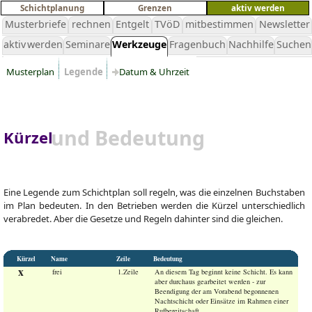
Schichtplanung
Grenzen
aktiv werden
Musterbriefe
rechnen
Entgelt
TVöD
mitbestimmen
Newsletter
aktiv werden
Seminare
Werkzeuge
Fragenbuch
Nachhilfe
Suchen
Musterplan
Legende
Datum & Uhrzeit
und Bedeutung
Kürzel
Eine Legende zum Schichtplan soll regeln, was die einzelnen Buchstaben
im Plan bedeuten. In den Betrieben werden die Kürzel unterschiedlich
verabredet. Aber die Gesetze und Regeln dahinter sind die gleichen.
Kürzel
Name
Zeile
Bedeutung
x
frei
1.Zeile
An diesem Tag beginnt keine Schicht. Es kann
aber durchaus gearbeitet werden - zur
Beendigung der am Vorabend begonnenen
Nachtschicht oder Einsätze im Rahmen einer
Rufbereitschaft.