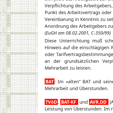
Verpflichtung des Arbeitgebers
Punkt des Arbeitsvertrags oder 
Vereinbarung in Kenntnis zu se
Anordnung des Arbeitgebers zur
(EuGH am 08.02.2001, C-350/99)
Diese Unterrichtung muß schri
Hinweis auf die einschlägigen 
oder Tarifvertragsbestimmungen
an der grundsätzlichen Verp
Mehrarbeit zu leisten.
BAT
: Im »alten“ BAT und sein
Mehrarbeit und Überstunden.
TVöD
,
BAT-KF
und
AVR.DD
(A
Leistung von Überstunden. Im n