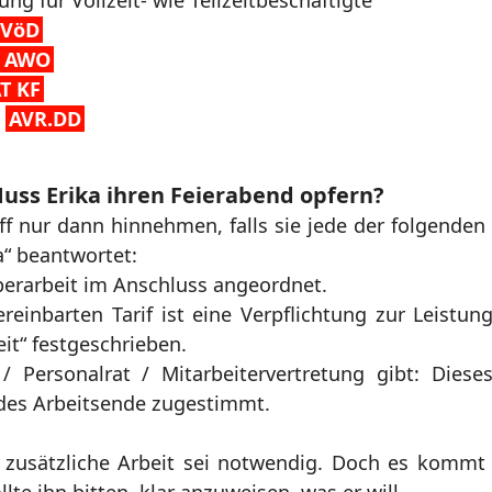
ng für Vollzeit- wie Teilzeitbeschäftigte
TVöD
 AWO
T KF
AVR.DD
ss Erika ihren Feierabend opfern?
ff nur dann hinnehmen, falls sie jede der folgenden
a“ beantwortet:
berarbeit im Anschluss angeordnet.
einbarten Tarif ist eine Verpflichtung zur Leistun
t“ festgeschrieben.
/ Personalrat / Mitarbeitervertretung gibt: Diese
des Arbeitsende zugestimmt.
e zusätzliche Arbeit sei notwendig. Doch es kommt