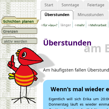
Start
Sonntage
Feiertage
Überstunden
Minusstunden
für »lau«?
länger
mehr
Mehrarbeit
Überstunden
am 
Am häufigsten fallen Überstund
Wenn's mal wieder e
Eigentlich will sich Erika um 2
Donnerstag läuft es wieder einm