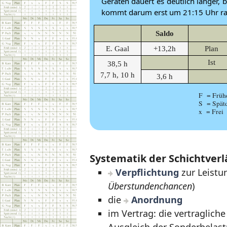
Geräten dauert es deutlich länger, 
kommt darum erst um 21:15 Uhr rau
Saldo
E. Gaal
+13,2h
Plan
Ist
38,5 h
7,7 h, 10 h
3,6 h
F = Frühd
S = Spätd
x = Frei
Systematik der Schichtver
Verpflichtung
zur Leistu
Überstundenchancen
)
die
Anordnung
im Vertrag: die vertraglic