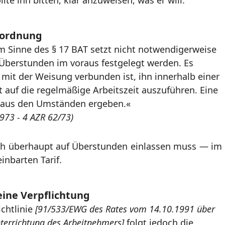
lte ihn bitten, klar anzuweisen, was er will.
nordnung
 Sinne des § 17 BAT setzt nicht notwendigerweise
 Überstunden im voraus festgelegt werden. Es
 mit der Weisung verbunden ist, ihn innerhalb einer
 auf die regelmäßige Arbeitszeit auszuführen. Eine
 aus den Umständen ergeben.«
1973 - 4 AZR 62/73)
ich überhaupt auf Überstunden einlassen muss — im
inbarten Tarif.
ine Verpflichtung
ichtlinie
[91/533/EWG des Rates vom 14.10.1991 über
nterrichtung des Arbeitnehmers]
folgt jedoch die