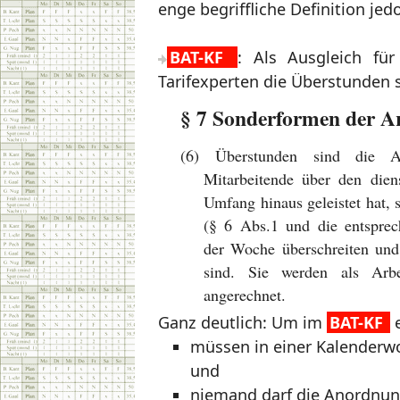
enge begriffliche Definition jed
BAT-KF
: Als Ausgleich fü
Tarifexperten die Überstunden s
§ 7 Sonderformen der A
(6) Überstunden sind die Ar
Mitarbeitende über den dien
Umfang hinaus geleistet hat, 
(§ 6 Abs.1 und die entsprec
der Woche überschreiten und
sind. Sie werden als Arb
angerechnet.
Ganz deutlich: Um im
BAT-KF
e
müssen in einer Kalenderw
und
niemand darf die Anordnun