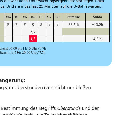
bis die wichtigen Untersuchungsergebnisse vorliegen. Erika
s. Und sie muss fast 25 Minuten auf die U-Bahn warten.
Summe
Saldo
Mo
Di
Mi
Do
Fr
Sa
So
F
F
F
S
S
x
x
38,5 h
+13,2h
8,9
1,2
4,8 h
ienst 06:00 bis 14:15 Uhr / 7,7h
ienst 11:45 bis 20:00 Uhr / 7,7h
längerung:
ng von Überstunden (von nicht nur bloßen
he Bestimmung des Begriffs
Überstunde
und der