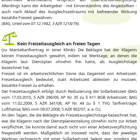
Allerdings kann der Arbeitgeber - mit Einverständnis des Angestellten -
auch nach Ablauf des Ausgleichszeitraums mit befreiender Wirkung
bezahlte Freizeit gewähren.
(BAG, Urteil vom 07.12.1982, 3 AZR 1218/79).
Kein Freizeitausgleich an freien Tagen
(zu Manteltarifvertrag in einer Klinik): Die Beklagte hat der Klägerin
keinen Freizeitausgleich gewährt, indem sie Werktage, an denen die
Klägerin laut Dienstplan ohnehin frei hatte, als Ausgleichstage
bezeichnet hat.
Freizeit ist im arbeitsrechtlichen Sinne das Gegenteil von Arbeitszeit.
Freizeitausgleich bedeutet, statt Arbeitszeit ableisten zu müssen,
bezahlte Freizeit zu erhalten.
Der Freizeitausgleich erfolgt durch Reduzierung der Sollarbeitszeit (BAG
vom 17.03.2010, 5 AZR 296/09, AP Nr. 35 zu § 611 BGB Arbeitszeit; BAG
vom 11.02.2009, 5 AZR 341/08, AP Nr. 44 zu § 1 TVG Tarifverträge:
Lufthansa; BAG vom 09.07.2008, 5 AZR 902/07, a. a. O.).
An den Tagen, die die Beklagte als Freizeitausgleichstage bezeichnet hat,
war die Klägerin nach der Dienstplaneinteilung ohnehin nicht zur Arbeit
verpflichtet. Sie konnte damit auch nicht von einer Arbeitsverpflichtung
freigestellt werden. Maßgeblich ist insoweit nicht, dass der jeweilige
Werktag rechnerisch mit einer Sollarbeitszeit belegt war, sondern die