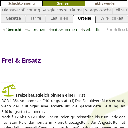
Schichtplanung
Grenzen
aktiv werden
Dienstverpflichtung
Ausgleichszeiträume
5-Tage/Woche
Teilzeit
Gesetze
Tarife
Leitlinien
Urteile
Wirklichkeit
übersicht
anordnen
mitbestimmen
verbindlich
Frei & Ersa
Frei & Ersatz
Freizeitausgleich binnen einer Frist
BGB § 364 Annahme an Erfüllungs statt (1) Das Schuldverhältnis erlischt,
wenn der Gläubiger eine andere als die geschuldete Leistung an
Erfüllungs statt annimmt.
Nach § 17 Abs. 5 BAT sind Überstunden grundsätzlich bis zum Ende des
nächsten Kalendermonats in Freizeit abzugelten. Der Angestellte hat
andernfalls anschließend Anspruch auf Überstundenvergütung.