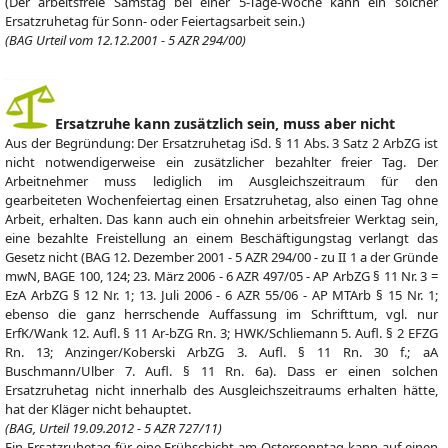
(Der arbeitsfreie Samstag bei einer 5-Tage-Woche kann ein solcher
Ersatzruhetag für Sonn- oder Feiertagsarbeit sein.)
(BAG Urteil vom 12.12.2001 - 5 AZR 294/00)
Ersatzruhe kann zusätzlich sein, muss aber nicht
Aus der Begründung: Der Ersatzruhetag iSd. § 11 Abs. 3 Satz 2 ArbZG ist
nicht notwendigerweise ein zusätzlicher bezahlter freier Tag. Der
Arbeitnehmer muss lediglich im Ausgleichszeitraum für den
gearbeiteten Wochenfeiertag einen Ersatzruhetag, also einen Tag ohne
Arbeit, erhalten. Das kann auch ein ohnehin arbeitsfreier Werktag sein,
eine bezahlte Freistellung an einem Beschäftigungstag verlangt das
Gesetz nicht (BAG 12. Dezember 2001 - 5 AZR 294/00 - zu II 1 a der Gründe
mwN, BAGE 100, 124; 23. März 2006 - 6 AZR 497/05 - AP ArbZG § 11 Nr. 3 =
EzA ArbZG § 12 Nr. 1; 13. Juli 2006 - 6 AZR 55/06 - AP MTArb § 15 Nr. 1;
ebenso die ganz herrschende Auffassung im Schrifttum, vgl. nur
ErfK/Wank 12. Aufl. § 11 Ar-bZG Rn. 3; HWK/Schliemann 5. Aufl. § 2 EFZG
Rn. 13; Anzinger/Koberski ArbZG 3. Aufl. § 11 Rn. 30 f.; aA
Buschmann/Ulber 7. Aufl. § 11 Rn. 6a). Dass er einen solchen
Ersatzruhetag nicht innerhalb des Ausgleichszeitraums erhalten hätte,
hat der Kläger nicht behauptet.
(BAG, Urteil 19.09.2012 - 5 AZR 727/11)
Ein Ersatzruhetag für eine Frühschicht am Ostersonntag kann auf einen