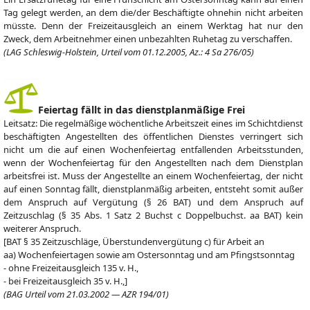
Tag gelegt werden, an dem die/der Beschäftigte ohnehin nicht arbeiten
müsste. Denn der Freizeitausgleich an einem Werktag hat nur den
Zweck, dem Arbeitnehmer einen unbezahlten Ruhetag zu verschaffen.
(LAG Schleswig-Holstein, Urteil vom 01.12.2005, Az.: 4 Sa 276/05)
Feiertag fällt in das dienstplanmäßige Frei
Leitsatz: Die regelmäßige wöchentliche Arbeitszeit eines im Schichtdienst
beschäftigten Angestellten des öffentlichen Dienstes verringert sich
nicht um die auf einen Wochenfeiertag entfallenden Arbeitsstunden,
wenn der Wochenfeiertag für den Angestellten nach dem Dienstplan
arbeitsfrei ist. Muss der Angestellte an einem Wochenfeiertag, der nicht
auf einen Sonntag fällt, dienstplanmäßig arbeiten, entsteht somit außer
dem Anspruch auf Vergütung (§ 26 BAT) und dem Anspruch auf
Zeitzuschlag (§ 35 Abs. 1 Satz 2 Buchst c Doppelbuchst. aa BAT) kein
weiterer Anspruch.
[BAT § 35 Zeitzuschläge, Überstundenvergütung c) für Arbeit an
aa) Wochenfeiertagen sowie am Ostersonntag und am Pfingstsonntag
- ohne Freizeitausgleich 135 v. H.,
- bei Freizeitausgleich 35 v. H.,]
(BAG Urteil vom 21.03.2002 — AZR 194/01)