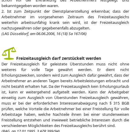
schon vor der Erkrankung des Arbeitnehmers festgelegt und
bekanntgegeben worden waren.
2. Ist zum Zeitpunkt der Dienstplanerstellung erkennbar, dass der
Arbeitnehmer im vorgesehenen Zeitraum des Freizeitausgleichs
weiterhin arbeitsunfähig krank sein wird, ist der Freizeitausgleich
nachzugewähren oder gegebenenfalls abzugelten.
(LAG Düsseldorf, am 06.06.2006, 16 (18) Sa 167/06)
Freizeitausgleich darf zerstückelt werden
Der Freizeitausgleich für geleistete Überstunden muss nicht ohne
weiteres für volle Tage gewährt werden. Er dient nicht
Erholungszwecken, sondern wird zum Ausgleich dafür gewährt, dass der
Arbeitnehmer an anderen Tagen bereits Arbeitsleistungen erbracht und
nicht bezahlt erhalten hat. Da der Freizeitausgleich kein Erholungsurlaub
ist, kann er weitergehend aufgeteilt werden. Kann der Arbeitgeber
einseitig zum Ausgleich von Überstunden Freizeitausgleich gewähren,
muss er bei der erforderlichen Interessenabwägung nach § 315 BGB
prüfen, welche Vorteile die Arbeitnehmer bei einer Freistellung für volle
Arbeitstage haben, welche Nachteile ihnen bei einer stundenweisen
Freistellung entstehen und inwieweit betriebliche Interessen durch die
verschiedenen Möglichkeiten des Freizeitausgleichs berührt sind.
(BAG, an 17.01.1995, 3 AZR 399/94)