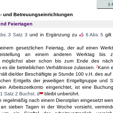
§ 
e- und Betreuungseinrichtungen
und Feiertagen
Abs. 3 Satz 3
und in Ergänzung zu
§ 6 Abs. 5
gilt
 einem gesetzlichen Feiertag, der auf einen Werkta
reistellung an einem anderen Werktag bis 
 möglichst aber schon bis zum Ende des näch
2
es die betrieblichen Verhältnisse zulassen.
Kann e
ält die/der Beschäftigte je Stunde 100 v.H. des auf
lichen Entgelts der jeweiligen Entgeltgruppe und
 ein Arbeitszeitkonto eingerichtet, ist eine Buc
 1 Satz 2 Buchst. d
bleibt unberührt.
ie regelmäßig nach einem Dienstplan eingesetzt wer
 an sieben Tagen in der Woche vorsieht, verminde