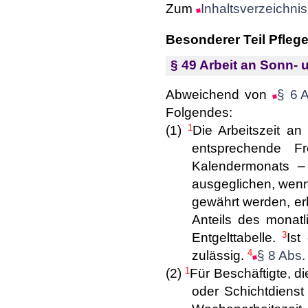
Zum
Inhaltsverzeichnis
Besonderer Teil Pfleg
§ 49 Arbeit an Sonn- 
Abweichend von
§ 6 
Folgendes:
1
(1)
Die Arbeitszeit an
entsprechende F
Kalendermonats –
ausgeglichen, wenn 
gewährt werden, erh
Anteils des monat
3
Entgelttabelle.
Ist
4
zulässig.
§ 8 Abs.
1
(2)
Für Beschäftigte, d
oder Schichtdienst