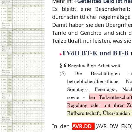
Mehr in:
Geteiltes Leid ist ha
Es bleibt eine Besonderheit: 
durchschnittliche regelmäßige
Damit haben sie den Übergriffe
Tarife und Gerichte sind sich 
Teilzeitkraft nur leisten, was s
TVöD BT-K und BT-B
§ 6
Regelmäßige Arbeitszeit
(5) Die Beschäftigten 
betrieblicher/dienstlicher
Sonntags-, Feiertags-, Nach
sowie -
bei Teilzeitbeschäf
Regelung oder mit ihrer Z
Rufbereitschaft, Überstunden
In den
AVR.DD
(AVR DW EKD) 