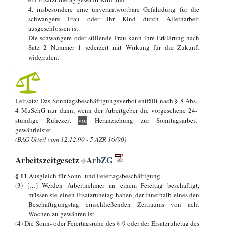
4. insbesondere eine unverantwortbare Gefährdung für die
schwangere Frau oder ihr Kind durch Alleinarbeit
ausgeschlossen ist.
Die schwangere oder stillende Frau kann ihre Erklärung nach
Satz 2 Nummer 1 jederzeit mit Wirkung für die Zukunft
widerrufen.
Leitsatz: Das Sonntagsbeschäftigungsverbot entfällt nach § 8 Abs.
4 MuSchG nur dann, wenn der Arbeitgeber die vorgesehene 24-
stündige Ruhezeit
vor
Heranziehung zur Sonntagsarbeit
gewährleistet.
(BAG Urteil vom 12.12.90 - 5 AZR 16/90)
Arbeitszeitgesetz
ArbZG
§ 11
Ausgleich für Sonn- und Feiertagsbeschäftigung
(3) […] Werden Arbeitnehmer an einem Feiertag beschäftigt,
müssen sie einen Ersatzruhetag haben, der innerhalb eines den
Beschäftigungstag einschließenden Zeitraums von acht
Wochen zu gewähren ist.
(4) Die Sonn- oder Feiertagsruhe des § 9 oder der Ersatzruhetag des