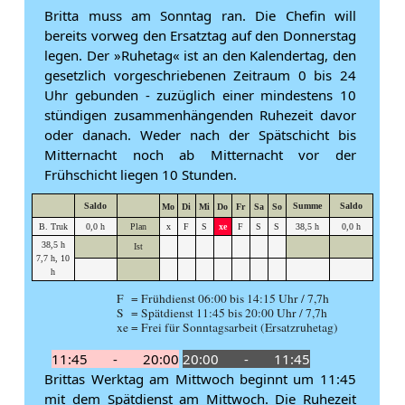
Britta muss am Sonntag ran. Die Chefin will
bereits vorweg den Ersatztag auf den Donnerstag
legen. Der »Ruhetag« ist an den Kalendertag, den
gesetzlich vorgeschriebenen Zeitraum 0 bis 24
Uhr gebunden - zuzüglich einer mindestens 10
stündigen zusammenhängenden Ruhezeit davor
oder danach. Weder nach der Spätschicht bis
Mitternacht noch ab Mitternacht vor der
Frühschicht liegen 10 Stunden.
Saldo
Summe
Saldo
Mo
Di
Mi
Do
Fr
Sa
So
B. Truk
0,0 h
Plan
x
F
S
xe
F
S
S
38,5 h
0,0 h
38,5 h
Ist
7,7 h, 10
h
F = Frühdienst 06:00 bis 14:15 Uhr / 7,7h
S = Spätdienst 11:45 bis 20:00 Uhr / 7,7h
xe = Frei für Sonntagsarbeit (Ersatzruhetag)
11:45 - 20:00
20:00 - 11:45
Brittas Werktag am Mittwoch beginnt um 11:45
mit dem Spätdienst am Mittwoch. Die Ruhezeit