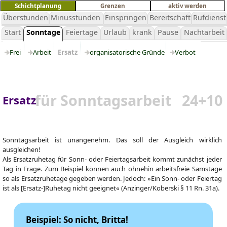
Schichtplanung
Grenzen
aktiv werden
Überstunden
Minusstunden
Einspringen
Bereitschaft
Rufdienst
Start
Sonntage
Feiertage
Urlaub
krank
Pause
Nachtarbeit
Frei
Arbeit
Ersatz
organisatorische Gründe
Verbot
für Sonntagsarbeit 24+10
Ersatz
Sonntagsarbeit ist unangenehm. Das soll der Ausgleich wirklich
ausgleichen!
Als Ersatzruhetag für Sonn- oder Feiertagsarbeit kommt zunächst jeder
Tag in Frage. Zum Beispiel können auch ohnehin arbeitsfreie Samstage
so als Ersatzruhetage gegeben werden. Jedoch: »Ein Sonn- oder Feiertag
ist als [Ersatz-]Ruhetag nicht geeignet« (Anzinger/Koberski § 11 Rn. 31a).
Beispiel: So nicht, Britta!