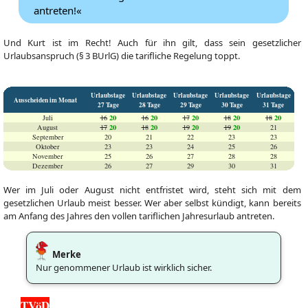
antreten!«
Und Kurt ist im Recht! Auch für ihn gilt, dass sein gesetzlicher
Urlaubsanspruch (§ 3 BUrlG) die tarifliche Regelung toppt.
Urlaubstage
Urlaubstage
Urlaubstage
Urlaubstage
Urlaubstage
Ausscheiden im Monat
27 Tage
28 Tage
29 Tage
30 Tage
31 Tage
20
20
20
20
20
Juli
16
16
17
18
18
20
20
20
20
August
17
18
19
19
21
September
20
21
22
23
23
Oktober
23
23
24
25
26
November
25
26
27
28
28
Dezember
26
27
29
30
31
Wer im Juli oder August nicht entfristet wird, steht sich mit dem
gesetzlichen Urlaub meist besser. Wer aber selbst kündigt, kann bereits
am Anfang des Jahres den vollen tariflichen Jahresurlaub antreten.
Merke
Nur genommener Urlaub ist wirklich sicher.
TVöD