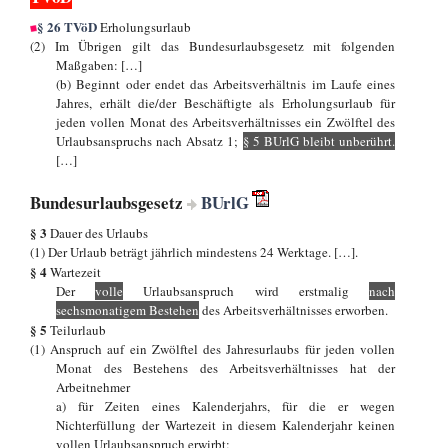
§ 26 TVöD
Erholungsurlaub
(2) Im Übrigen gilt das Bundesurlaubsgesetz mit folgenden
Maßgaben: […]
(b) Beginnt oder endet das Arbeitsverhältnis im Laufe eines
Jahres, erhält die/der Beschäftigte als Erholungsurlaub für
jeden vollen Monat des Arbeitsverhältnisses ein Zwölftel des
Urlaubsanspruchs nach Absatz 1;
§ 5 BUrlG bleibt unberührt.
[…]
Bundesurlaubsgesetz
BUrlG
§ 3
Dauer des Urlaubs
(1) Der Urlaub beträgt jährlich mindestens 24 Werktage. […].
§ 4
Wartezeit
Der
volle
Urlaubsanspruch wird erstmalig
nach
sechsmonatigem Bestehen
des Arbeitsverhältnisses erworben.
§ 5
Teilurlaub
(1) Anspruch auf ein Zwölftel des Jahresurlaubs für jeden vollen
Monat des Bestehens des Arbeitsverhältnisses hat der
Arbeitnehmer
a) für Zeiten eines Kalenderjahrs, für die er wegen
Nichterfüllung der Wartezeit in diesem Kalenderjahr keinen
vollen Urlaubsanspruch erwirbt;