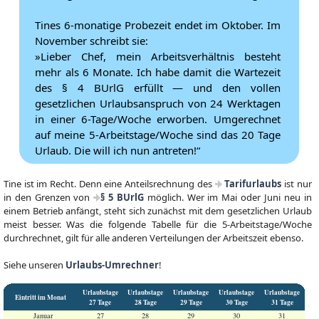
Tines 6-monatige Probezeit endet im Oktober. Im
November schreibt sie:
»Lieber Chef, mein Arbeitsverhältnis besteht
mehr als 6 Monate. Ich habe damit die Wartezeit
des § 4 BUrlG erfüllt — und den vollen
gesetzlichen Urlaubsanspruch von 24 Werktagen
in einer 6-Tage/Woche erworben. Umgerechnet
auf meine 5-Arbeitstage/Woche sind das 20 Tage
Urlaub. Die will ich nun antreten!“
Tine ist im Recht. Denn eine Anteilsrechnung des
Tarifurlaubs
ist nur
in den Grenzen von
§ 5 BUrlG
möglich. Wer im Mai oder Juni neu in
einem Betrieb anfängt, steht sich zunächst mit dem gesetzlichen Urlaub
meist besser. Was die folgende Tabelle für die 5-Arbeitstage/Woche
durchrechnet, gilt für alle anderen Verteilungen der Arbeitszeit ebenso.
Siehe unseren
Urlaubs-Umrechner
!
Urlaubstage
Urlaubstage
Urlaubstage
Urlaubstage
Urlaubstage
Eintritt im Monat
27 Tage
28 Tage
29 Tage
30 Tage
31 Tage
Januar
27
28
29
30
31