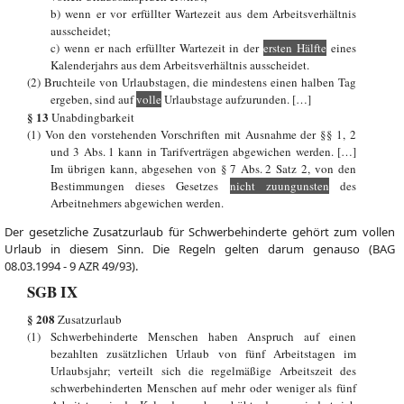
b) wenn er vor erfüllter Wartezeit aus dem Arbeitsverhältnis
ausscheidet;
c) wenn er nach erfüllter Wartezeit in der
ersten Hälfte
eines
Kalenderjahrs aus dem Arbeitsverhältnis ausscheidet.
(2) Bruchteile von Urlaubstagen, die mindestens einen halben Tag
ergeben, sind auf
volle
Urlaubstage aufzurunden. […]
§ 13
Unabdingbarkeit
(1) Von den vorstehenden Vorschriften mit Ausnahme der §§ 1, 2
und 3 Abs. 1 kann in Tarifverträgen abgewichen werden. […]
Im übrigen kann, abgesehen von § 7 Abs. 2 Satz 2, von den
Bestimmungen dieses Gesetzes
nicht zuungunsten
des
Arbeitnehmers abgewichen werden.
Der gesetzliche Zusatzurlaub für Schwerbehinderte gehört zum vollen
Urlaub in diesem Sinn. Die Regeln gelten darum genauso (BAG
08.03.1994 - 9 AZR 49/93).
SGB IX
§ 208
Zusatzurlaub
(1) Schwerbehinderte Menschen haben Anspruch auf einen
bezahlten zusätzlichen Urlaub von fünf Arbeitstagen im
Urlaubsjahr; verteilt sich die regelmäßige Arbeitszeit des
schwerbehinderten Menschen auf mehr oder weniger als fünf