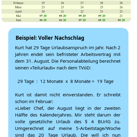
Februar
25
26
27
28
28
März
23
23
24
25
26
April
20
21
22
23
23
20
20
20
20
Mai
17
18
19
19
21
20
20
20
20
20
Juni
16
16
17
18
18
Beispiel: Voller Nachschlag
Kurt hat 29 Tage Urlaubsanspruch im Jahr. Nach 2
Jahren endet sein befristeter Arbeitsvertrag mit
dem 31. August. Die Personalabteilung berechnet
seinen »Teilurlaub« nach dem TVöD:
29 Tage : 12 Monate x 8 Monate = 19 Tage
Kurt ist damit nicht einverstanden. Er schreibt
schon im Februar:
»Lieber Chef, der August liegt in der zweiten
Hälfte des Kalenderjahres. Mir steht darum der
volle gesetzliche Urlaub des § 4 BUrlG zu.
Umgerechnet auf meine 5-Arbeitstage/Woche
sind das 20 Tage Urlaub. Die will ich nun