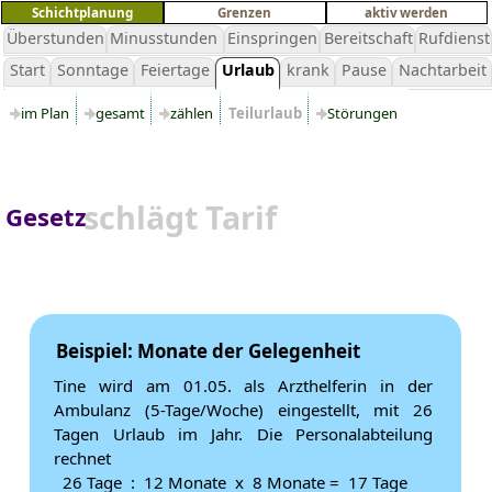
Schichtplanung
Grenzen
aktiv werden
Überstunden
Minusstunden
Einspringen
Bereitschaft
Rufdienst
Start
Sonntage
Feiertage
Urlaub
krank
Pause
Nachtarbeit
im Plan
gesamt
zählen
Teilurlaub
Störungen
schlägt Tarif
Gesetz
Beispiel: Monate der Gelegenheit
Tine wird am 01.05. als Arzthelferin in der
Ambulanz (5-Tage/Woche) eingestellt, mit 26
Tagen Urlaub im Jahr. Die Personalabteilung
rechnet
26 Tage : 12 Monate x 8 Monate = 17 Tage