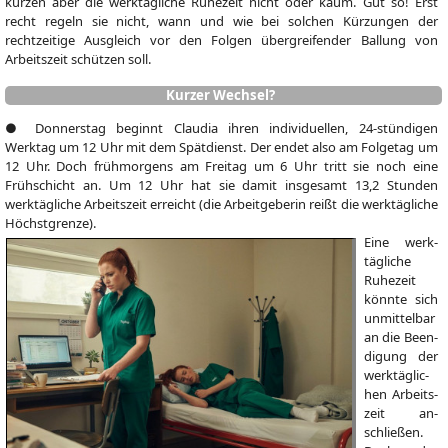
kürzen aber die werktägliche Ruhezeit nicht oder kaum. Gut so! Erst
recht regeln sie nicht, wann und wie bei solchen Kürzungen der
rechtzeitige Ausgleich vor den Folgen übergreifender Ballung von
Arbeitszeit schützen soll.
Kurzer Wechsel?
● Donnerstag beginnt Claudia ihren individuellen, 24-stündigen
Werktag um 12 Uhr mit dem Spätdienst. Der endet also am Folgetag um
12 Uhr. Doch frühmorgens am Freitag um 6 Uhr tritt sie noch eine
Frühschicht an. Um 12 Uhr hat sie damit insgesamt 13,2 Stunden
werktägliche Arbeitszeit erreicht (die Arbeitgeberin reißt die werktägliche
Höchstgrenze).
Eine werk­
täg­li­che
Ruhe­zeit
könnte sich
un­mit­telbar
an die Be­en­
di­gung der
werk­täg­lic­
hen Ar­beits­
zeit an­
schlie­ßen.