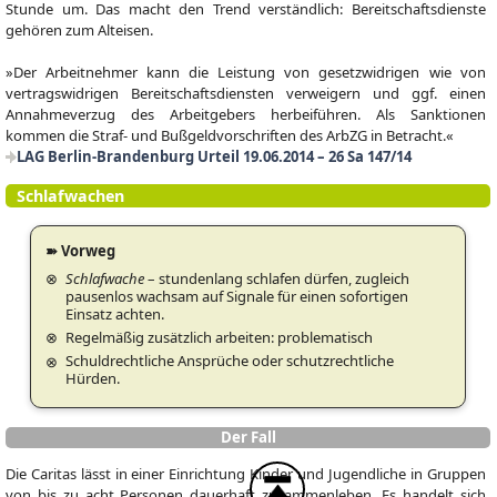
Stunde um. Das macht den Trend verständlich: Bereitschaftsdienste
gehören zum Alteisen.
»Der Arbeitnehmer kann die Leistung von gesetzwidrigen wie von
vertragswidrigen Bereitschaftsdiensten verweigern und ggf. einen
Annahmeverzug des Arbeitgebers herbeiführen. Als Sanktionen
kommen die Straf- und Bußgeldvorschriften des ArbZG in Betracht.«
LAG Berlin-Brandenburg Urteil 19.06.2014 – 26 Sa 147/14
Schlafwachen
➽ Vorweg
Schlafwache
– stundenlang schlafen dürfen, zugleich
pausenlos wachsam auf Signale für einen sofortigen
Einsatz achten.
Regelmäßig zusätzlich arbeiten: problematisch
Schuldrechtliche Ansprüche oder schutzrechtliche
Hürden.
Der Fall
Die Caritas lässt in einer Einrichtung Kinder und Jugendliche in Gruppen
von bis zu acht Personen dauerhaft zusammenleben. Es handelt sich