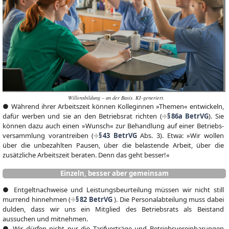
Willensbildung – an der Basis. KI-generiert.
● Während ihrer Arbeits­zeit können Kolleginnen »Themen« ent­wickeln,
dafür werben und sie an den Be­triebs­rat rich­ten (
§ 86a BetrVG
). Sie
kön­nen dazu auch einen »Wunsch« zur Be­hand­lung auf einer Betriebs­
versamm­lung vo­ran­treiben (
§ 43 BetrVG
Abs. 3). Etwa: »Wir wollen
über die un­bezahl­ten Pausen, über die belas­tende Arbeit, über die
zusätz­liche Arbeits­zeit beraten. Denn das geht besser!«
Einzeln, besser aber gemeinsam
● Entgeltnachweise und Leistungsbeurteilung müssen wir nicht still
murrend hinnehmen (
§ 82 BetrVG
). Die Personalabteilung muss dabei
dulden, dass wir uns ein Mitglied des Betriebsrats als Beistand
aussuchen und mitnehmen.
● Wir dürfen nicht nur die Tarifverträge und Betriebsvereinbarungen