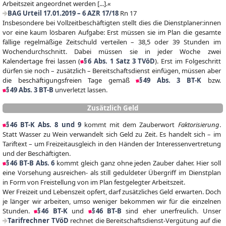
Arbeitszeit angeordnet werden [...].«
BAG Urteil 17.01.2019 – 6 AZR 17/18
Rn 17
Insbesondere bei Vollzeitbeschäftigten stellt dies die Dienstplaner:innen
vor eine kaum lösbaren Aufgabe: Erst müssen sie im Plan die gesamte
fällige regelmäßige Zeitschuld verteilen – 38,5 oder 39 Stunden im
Wochendurchschnitt. Dabei müssen sie in jeder Woche zwei
Kalendertage frei lassen (
§ 6 Abs. 1 Satz 3 TVöD
). Erst im Folgeschritt
dürfen sie noch – zusätzlich – Bereitschaftsdienst einfügen, müssen aber
die beschäftigungsfreien Tage gemäß
§ 49 Abs. 3 BT-K
bzw.
§ 49 Abs. 3 BT-B
unverletzt lassen.
Zusätzlich Geld
§ 46 BT-K Abs. 8 und 9
kommt mit dem Zauberwort
Faktorisierung
.
Statt Wasser zu Wein verwandelt sich Geld zu Zeit. Es handelt sich – im
Tariftext – um Freizeitausgleich in den Händen der Interessenvertretung
und der Beschäftigten.
§ 46 BT-B Abs. 6
kommt gleich ganz ohne jeden Zauber daher. Hier soll
eine Vorsehung ausreichen- als still geduldeter Übergriff im Dienstplan
in Form von Freistellung von im Plan festgelegter Arbeitszeit.
Wer Freizeit und Lebenszeit opfert, darf zusätzliches Geld erwarten. Doch
je länger wir arbeiten, umso weniger bekommen wir für die einzelnen
Stunden.
§ 46 BT-K
und
§ 46 BT-B
sind eher unerfreulich. Unser
Tarifrechner TVöD
rechnet die Bereitschaftsdienst-Vergütung auf die