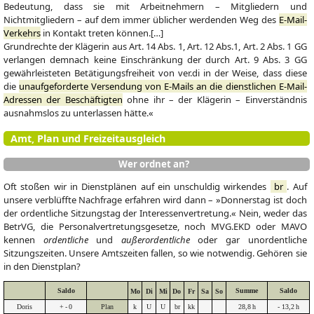
Bedeutung, dass sie mit Arbeitnehmern – Mitgliedern und
Nichtmitgliedern – auf dem immer üblicher werdenden Weg des
E-Mail-
Verkehrs
in Kontakt treten können.[…]
Grundrechte der Klägerin aus Art. 14 Abs. 1, Art. 12 Abs.1, Art. 2 Abs. 1 GG
verlangen demnach keine Einschränkung der durch Art. 9 Abs. 3 GG
gewährleisteten Betätigungsfreiheit von ver.di in der Weise, dass diese
die
unaufgeforderte Versendung von E-Mails an die dienstlichen E-Mail-
Adressen der Beschäftigten
ohne ihr – der Klägerin – Einverständnis
ausnahmslos zu unterlassen hätte.«
Amt, Plan und Freizeitausgleich
Wer ordnet an?
Oft stoßen wir in Dienstplänen auf ein unschuldig wirkendes
br
. Auf
unsere verblüffte Nachfrage erfahren wird dann – »Donnerstag ist doch
der ordentliche Sitzungstag der Interessenvertretung.« Nein, weder das
BetrVG, die Personalvertretungsgesetze, noch MVG.EKD oder MAVO
kennen
ordentliche
und
außerordentliche
oder gar unordentliche
Sitzungszeiten. Unsere Amtszeiten fallen, so wie notwendig. Gehören sie
in den Dienstplan?
Saldo
Summe
Saldo
Mo
Di
Mi
Do
Fr
Sa
So
Doris
+ - 0
Plan
k
U
U
br
kk
28,8 h
- 13,2 h