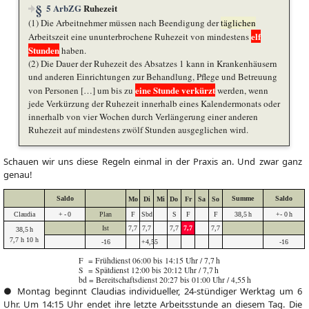
5 ArbZG
Ruhezeit
(1) Die Arbeitnehmer müssen nach Beendigung der
täglichen
elf
Arbeitszeit eine ununterbrochene Ruhezeit von mindestens
Stunden
haben.
(2) Die Dauer der Ruhezeit des Absatzes 1 kann in Krankenhäusern
und anderen Einrichtungen zur Behandlung, Pflege und Betreuung
eine Stunde verkürzt
von Personen […] um bis zu
werden, wenn
jede Verkürzung der Ruhezeit innerhalb eines Kalendermonats oder
innerhalb von vier Wochen durch Verlängerung einer anderen
Ruhezeit auf mindestens zwölf Stunden ausgeglichen wird.
Schauen wir uns diese Regeln einmal in der Praxis an. Und zwar ganz
genau!
Saldo
Summe
Saldo
Mo
Di
Mi
Do
Fr
Sa
So
Claudia
+ - 0
Plan
F
Sbd
S
F
F
38,5 h
+- 0 h
Ist
7,7
7,7
7,7
7,7
7,7
38,5 h
7,7 h 10 h
-16
+4,55
-16
F = Frühdienst 06:00 bis 14:15 Uhr / 7,7 h
S = Spätdienst 12:00 bis 20:12 Uhr / 7,7 h
bd = Bereitschaftsdienst 20:27 bis 01:00 Uhr / 4,55 h
● Montag beginnt Claudias individueller, 24-stündiger Werktag um 6
Uhr. Um 14:15 Uhr endet ihre letzte Arbeitsstunde an diesem Tag. Die