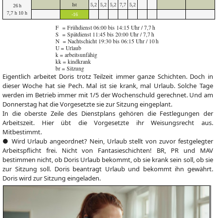
Ist
5,2
5,2
5,2
7,7
5,2
26 h
7,7 h 10 h
-16
F = Frühdienst 06:00 bis 14:15 Uhr / 7,7 h
S = Spätdienst 11:45 bis 20:00 Uhr / 7,7 h
N = Nachtschicht 19:30 bis 06:15 Uhr / 10 h
U = Urlaub
k = arbeitsunfähig
kk = kindkrank
br = Sitzung
Eigentlich arbeitet Doris trotz Teilzeit immer ganze Schichten. Doch in
dieser Woche hat sie Pech. Mal ist sie krank, mal Urlaub. Solche Tage
werden im Betrieb immer mit 1/5 der Wochenschuld gerechnet. Und am
Donnerstag hat die Vorgesetzte sie zur Sitzung eingeplant.
In die oberste Zeile des Dienstplans gehören die Festlegungen der
Arbeitszeit. Hier übt die Vorgesetzte ihr Weisungsrecht aus.
Mitbestimmt.
● Wird Urlaub angeordnet? Nein, Urlaub stellt von zuvor festgelegter
Arbeitspflicht frei. Nicht von Fantasieschichten! BR, PR und MAV
bestimmen nicht, ob Doris Urlaub bekommt, ob sie krank sein soll, ob sie
zur Sitzung soll. Doris beantragt Urlaub und bekommt ihn gewährt.
Doris wird zur Sitzung eingeladen.