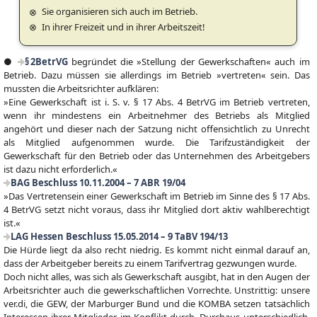
Sie organisieren sich auch im Betrieb.
In ihrer Freizeit und in ihrer Arbeitszeit!
●
§ 2BetrVG
begründet die »Stellung der Gewerkschaften« auch im
Betrieb. Dazu müssen sie allerdings im Betrieb »vertreten« sein. Das
mussten die Arbeitsrichter aufklären:
»Eine Gewerkschaft ist i. S. v. § 17 Abs. 4 BetrVG im Betrieb vertreten,
wenn ihr mindestens ein Arbeitnehmer des Betriebs als Mitglied
angehört und dieser nach der Satzung nicht offensichtlich zu Unrecht
als Mitglied aufgenommen wurde. Die Tarifzuständigkeit der
Gewerkschaft für den Betrieb oder das Unternehmen des Arbeitgebers
ist dazu nicht erforderlich.«
BAG Beschluss 10.11.2004 – 7 ABR 19/04
»Das Vertretensein einer Gewerkschaft im Betrieb im Sinne des § 17 Abs.
4 BetrVG setzt nicht voraus, dass ihr Mitglied dort aktiv wahlberechtigt
ist.«
LAG Hessen Beschluss 15.05.2014 – 9 TaBV 194/13
Die Hürde liegt da also recht niedrig. Es kommt nicht einmal darauf an,
dass der Arbeitgeber bereits zu einem Tarifvertrag gezwungen wurde.
Doch nicht alles, was sich als Gewerkschaft ausgibt, hat in den Augen der
Arbeitsrichter auch die gewerkschaftlichen Vorrechte. Unstrittig: unsere
ver.di, die GEW, der Marburger Bund und die KOMBA setzen tatsächlich
Interessen ihrer Mitglieder im Konflikt durch. Durchaus unterschiedlich.