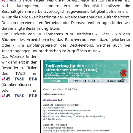
§ 7 Abs. 3 TVöD
regelt, was unter
Bereitschaftsdienst
zu verstehen ist.
Nicht durchgehend, sondern erst im Bedarfsfall müssen die
Beschäftigten ihre arbeitsvertraglich zugewiesene Tätigkeit aufnehmen.
⊗ Für die übrige Zeit bestimmt der Arbeitgeber aber den Aufenthaltsort.
Doch: in den wenigsten Betriebs- oder Dienstvereinbarungen finden wir
die verlangte Bestimmung. Etwa:
»Im Umkreis von 10 Kilometern zum Betriebsteil«. Oder - »In den
Räumen des Arbeitsbereichs; das Rauchverbot wird dazu gelockert.«
Oder - »Im Empfangsbereich des Dect-Telefons, welches auch bei
Toilettengängen ununterbrochen im Zugriff sein muss.«
Das Weitere finden
wir dann erst in den
Besonderen Teilen
des TVöD, im
§ 45 TVöD BT-K
(Krankenhäuser)
oder im
§ 45 TVöD BT-B