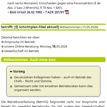
nach sechs Monaten). Entschieden gegen eine Personalrätin (§ 46
Abs. 2 Satz 2 BPersVG), § 70 Abs. 1 BAT).
BAG Urteil 26.02.1992 – 7 AZR 201/91
betrifft: [⏰ Schichtplan-Fibel aktuell]
Mitbestimmen (15.05.2026)
Diesmal berichten wir über:
⊗ Ansprüche im Betrieb
⊗ unsere Online-Beratung: Montag
18.
05.2026
⊗ Gewerkschaft im Betrieb
Mitbestimmen. Auch ohne Amt
➽ Vorweg
Die einzelnen Kolleginnen haben – auch im Betrieb des
Chefs – Recht und Stimme.
Gemeinsam oder mit einzelnen Betriebsräten kann dies
organsiert werden.
Die Betriebsverfassung (BetrVG) begründet nicht nur Ansprüche und
Regeln für gewählte Betriebsräte. Sie gibt zudem den Gewerkschaften