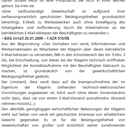
halten unsere ver.di für eine Privatsache, die nicht in ihren Betrieb
gehört. Da irren sie.
»Eine tarifzuständige Gewerkschaft ist aufgrund ihrer
verfassungsrechtlich geschützten Betätigungsfreiheit grundsätzlich
berechtigt, E-Mails zu Werbezwecken auch ohne Einwilligung des
Arbeitgebers und Aufforderung durch die Arbeitnehmer an die
betrieblichen E-Mail-Adressen der Beschäftigten zu versenden.«
BAG Urteil 20.01.2009 – 1 AZR 515/08
Aus der Begründung: »Das Vorhaben von ver.di, Informationen und
Werbematerialien an Mitarbeiter der Klägerin über deren betriebliche
E-Mail-Adressen
zu versenden, fällt in den Schutzbereich des Art. 9 Abs. 3
GG. Die Entscheidung, von dieser bei der Klägerin technisch eröffneten
Möglichkeit der Kontaktaufnahme mit den Beschäftigten Gebrauch zu
machen, ist grundsätzlich von der gewerkschaftlichen
Betätigungsfreiheit gedeckt.
Der Umstand, dass ver.di dazu auf die Inanspruchnahme der im
Eigentum der Klägerin stehenden technisch-elektronischen
Vorrichtungen angewiesen ist, führt auch ohne deren Einverständnis
nicht dazu, dass sie von einem
E-Mail-Versand
ausnahmslos Abstand
nehmen müsste.[…]
Den allenfalls geringfügigen wirtschaftlichen Belastungen der Klägerin
steht auf Seiten von ver.di ein geschütztes Interesse von erheblichem
Gewicht gegenüber. Es ist für die Betätigungsfreiheit von
Gewerkschaften von großer und ersichtlich weiter zunehmender