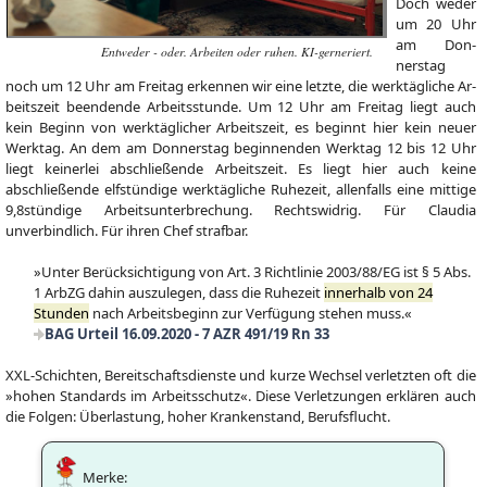
Doch we­der
um 20 Uhr
am Don­
Entweder - oder. Arbeiten oder ruhen. KI-gerneriert.
ners­tag
noch um 12 Uhr am Frei­tag erken­nen wir eine letzte, die werk­täg­lic­he Ar­
beits­zeit be­en­den­de Ar­beits­stun­de. Um 12 Uhr am Frei­tag liegt auch
kein Beginn von werk­täglicher Ar­beits­zeit, es be­ginnt hier kein neuer
Werk­tag. An dem am Don­ners­tag begin­nen­den Werk­tag 12 bis 12 Uhr
liegt keinerlei ab­schließende Arbeitszeit. Es liegt hier auch keine
abschließende elfstündige werktägliche Ruhezeit, allenfalls eine mittige
9,8stündige Arbeitsunterbrechung. Rechtswidrig. Für Claudia
unverbindlich. Für ihren Chef strafbar.
»Unter Berücksichtigung von Art. 3 Richtlinie 2003/88/EG ist § 5 Abs.
1 ArbZG dahin auszulegen, dass die Ruhezeit
innerhalb von 24
Stunden
nach Arbeitsbeginn zur Verfügung stehen muss.«
BAG Urteil 16.09.2020 - 7 AZR 491/19 Rn 33
XXL-Schichten, Bereitschaftsdienste und kurze Wechsel verletzten oft die
»hohen Standards im Arbeitsschutz«. Diese Verletzungen erklären auch
die Folgen: Überlastung, hoher Krankenstand, Berufsflucht.
Merke: