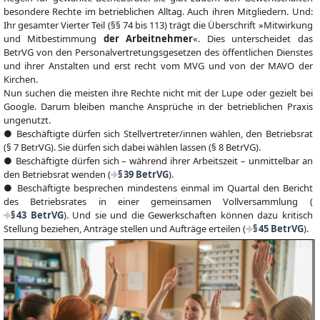
besondere Rechte im betrieblichen Alltag. Auch ihren Mitgliedern. Und:
Ihr gesamter Vierter Teil (§§ 74 bis 113) trägt die Überschrift »Mitwirkung
und Mitbestimmung
der Arbeitnehmer
«. Dies unterscheidet das
BetrVG von den Personalvertretungsgesetzen des öffentlichen Dienstes
und ihrer Anstalten und erst recht vom MVG und von der MAVO der
Kirchen.
Nun suchen die meisten ihre Rechte nicht mit der Lupe oder gezielt bei
Google. Darum bleiben manche Ansprüche in der betrieblichen Praxis
ungenutzt.
● Beschäftigte dürfen sich Stellvertreter/innen wählen, den Betriebsrat
(§ 7 BetrVG). Sie dürfen sich dabei wählen lassen (§ 8 BetrVG).
● Beschäftigte dürfen sich – während ihrer Arbeitszeit – unmittelbar an
den Betriebsrat wenden (
§ 39 BetrVG
).
● Beschäftigte besprechen mindestens einmal im Quartal den Bericht
des Betriebsrates in einer gemeinsamen Vollversammlung (
§ 43 BetrVG
). Und sie und die Gewerkschaften können dazu kritisch
Stellung beziehen, Anträge stellen und Aufträge erteilen (
§ 45 BetrVG
).