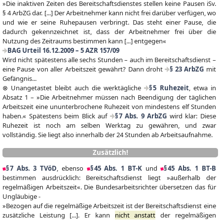
»Die inaktiven Zeiten des Bereitschaftsdienstes stellen keine Pausen iSv.
§ 4 ArbZG dar. [...] Der Arbeitnehmer kann nicht frei darüber verfügen, wo
und wie er seine Ruhepausen verbringt. Das steht einer Pause, die
dadurch gekennzeichnet ist, dass der Arbeitnehmer frei über die
Nutzung des Zeitraums bestimmen kann [...] entgegen«
BAG Urteil 16.12.2009 – 5 AZR 157/09
Wird nicht spätestens alle sechs Stunden – auch im Bereitschaftsdienst –
eine Pause von aller Arbeitszeit gewährt? Dann droht
§ 23 ArbZG
mit
Gefängnis...
⊗ Unangetastet bleibt auch die werktägliche
§ 5 Ruhezeit
, etwa in
Absatz 1 – »Die Arbeitnehmer müssen nach Beendigung der täglichen
Arbeitszeit eine ununterbrochene Ruhezeit von mindestens elf Stunden
haben.« Spätestens beim Blick auf
§ 7 Abs. 9 ArbZG
wird klar: Diese
Ruhezeit ist noch am selben Werktag zu gewähren, und zwar
vollständig. Sie liegt also innerhalb der 24 Stunden ab Arbeitsaufnahme.
Zusätzlich!
§ 7 Abs. 3 TVöD
, ebenso
§ 45 Abs. 1 BT-K
und
§ 45 Abs. 1 BT-B
bestimmen ausdrücklich: Bereitschaftsdienst liegt »außerhalb der
regelmäßigen Arbeitszeit«. Die Bundesarbeitsrichter übersetzen das für
Ungläubige -
»Bezogen auf die regelmäßige Arbeitszeit ist der Bereitschaftsdienst eine
zusätzliche Leistung [...]. Er kann
nicht anstatt
der regelmäßigen