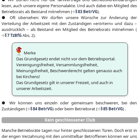
lesen, auch unsere eigene Personalakte. Und auch dabei ein Mitglied des
Betriebsrats als Beistand mitnehmen (
§ 83 BetrVG
).
● Oft übersehen: Wir dürfen unsere Wünsche zur Änderung der
Verteilung der Arbeitszeit mit den Zuständigen »erörtern« und dazu –
ausdrücklich – als Beistand ein Mitglied des Betriebsrats mitnehmen (
§ 7 TzBfG
Abs. 2).
Merke
Das Grundgesetz endet nicht vor dem Betriebsportal.
Vereinigungsfreiheit, Versammlungsfreiheit,
Meinungsfreiheit, Beschwerderecht gelten genauso auch
bei Kirchens!
Das Grundgesetz gilt in unserer Freizeit, und auch in
unserer Arbeitszeit.
● Wir können uns einzeln oder gemeinsam beschweren, bei den
Zuständigen (
§ 84 BetrVG
) oder beim Betriebsrat (
§ 85 BetrVG
) .
Kein geschlossener Club
Manche Betriebsräte tagen nur hinter geschlossenen Türen. Doch erst in
der engen Verzahnung mit den unmittelbar Betroffenen können wir uns