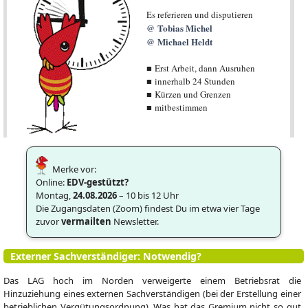
Es referieren und disputieren
Tobias Michel
Michael Heldt
■ Erst Arbeit, dann Ausruhen
■ innerhalb 24 Stunden
■ Kürzen und Grenzen
■ mitbestimmen
Merke vor:
Online:
EDV-gestützt?
Montag,
24.08.2026
– 10 bis 12 Uhr
Die Zugangsdaten (Zoom) findest Du im etwa vier Tage
zuvor
vermailten
Newsletter.
Externer Sachverständiger: Notwendig?
Das LAG hoch im Norden verweigerte einem Betriebsrat die
Hinzuziehung eines externen Sachverständigen (bei der Erstellung einer
betrieblichen Vergütungsordnung). Was hat das Gremium nicht so gut