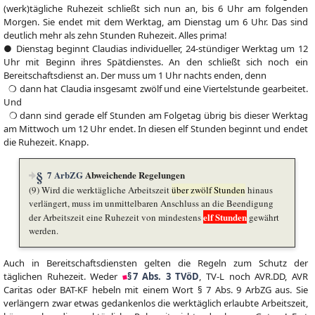
(werk)tägliche Ruhezeit schließt sich nun an, bis 6 Uhr am folgenden
Morgen. Sie endet mit dem Werktag, am Dienstag um 6 Uhr. Das sind
deutlich mehr als zehn Stunden Ruhezeit. Alles prima!
● Dienstag beginnt Claudias individueller, 24-stündiger Werktag um 12
Uhr mit Beginn ihres Spätdienstes. An den schließt sich noch ein
Bereitschaftsdienst an. Der muss um 1 Uhr nachts enden, denn
❍ dann hat Claudia insgesamt zwölf und eine Viertelstunde gearbeitet.
Und
❍ dann sind gerade elf Stunden am Folgetag übrig bis dieser Werktag
am Mittwoch um 12 Uhr endet. In diesen elf Stunden beginnt und endet
die Ruhezeit. Knapp.
7 ArbZG
Abweichende Regelungen
(9) Wird die werktägliche Arbeitszeit
über zwölf Stunden
hinaus
verlängert, muss im unmittelbaren Anschluss an die Beendigung
elf Stunden
der Arbeitszeit eine Ruhezeit von mindestens
gewährt
werden.
Auch in Bereitschaftsdiensten gelten die Regeln zum Schutz der
täglichen Ruhezeit. Weder
§ 7 Abs. 3 TVöD
, TV-L noch AVR.DD, AVR
Caritas oder BAT-KF hebeln mit einem Wort § 7 Abs. 9 ArbZG aus. Sie
verlängern zwar etwas gedankenlos die werktäglich erlaubte Arbeitszeit,