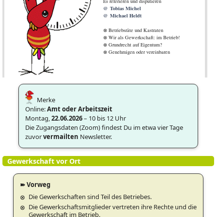
Es referieren und disputieren
Tobias Michel
Michael Heldt
⊗ Betriebsräte und Kastraten
⊗ Wir als Gewerkschaft: im Betrieb!
⊗ Grundrecht auf Eigentum?
⊗ Genehmigen oder vereinbaren
Merke
Online:
Amt oder Arbeitszeit
Montag,
22.06.2026
– 10 bis 12 Uhr
Die Zugangsdaten (Zoom) findest Du im etwa vier Tage
zuvor
vermailten
Newsletter.
Gewerkschaft vor Ort
➽ Vorweg
Die Gewerkschaften sind Teil des Betriebes.
Die Gewerkschaftsmitglieder vertreten ihre Rechte und die
Gewerkschaft im Betrieb.