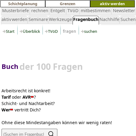
Schichtplanung
Grenzen
aktiv werden
Musterbriefe
rechnen
Entgelt
TVöD
mitbestimmen
Newsletter
aktiv werden
Seminare
Werkzeuge
Fragenbuch
Nachhilfe
Suchen
Start
Überblick
TVöD
fragen
suchen
der 100 Fragen
Buch
Arbeitsrecht ist konkret!
Tarif
oder
AVR
?
Schicht- und Nachtarbeit?
Wer
vertritt Dich?
Ohne diese Mindestangaben können wir wenig raten!